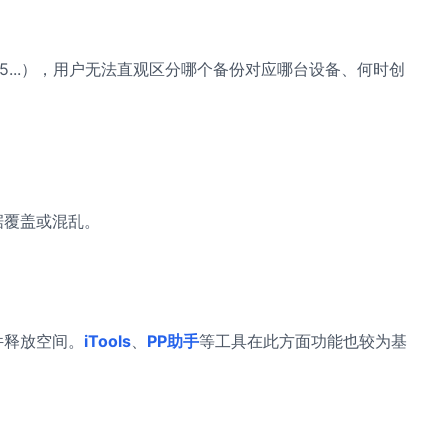
4e5...），用户无法直观区分哪个备份对应哪台设备、何时创
据覆盖或混乱。
件释放空间。
iTools
、
PP助手
等工具在此方面功能也较为基