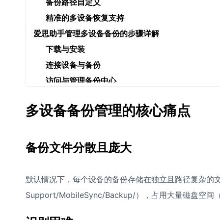
备份路径自定义
精准的多设备恢复支持
爱思助手管理多设备备份的步骤详解
下载与安装
连接设备与备份
访问与管理备份中心
修改备份存储位置（关键步骤）
多设备备份管理的核心痛点
迁移现有备份
管理备份文件
从备份恢复数据
备份文件分散且庞大
修改爱思助手备份存储位置失败或新备份仍在旧位置
爱思助手的备份列表里，同一设备有多个备份，如何
默认情况下，每个设备的备份存储在独立且路径复杂的文件夹中（如~
新或需要的？
Support/MobileSync/Backup/），占用
将备份迁移到新电脑或外置硬盘后，爱思助手无法识