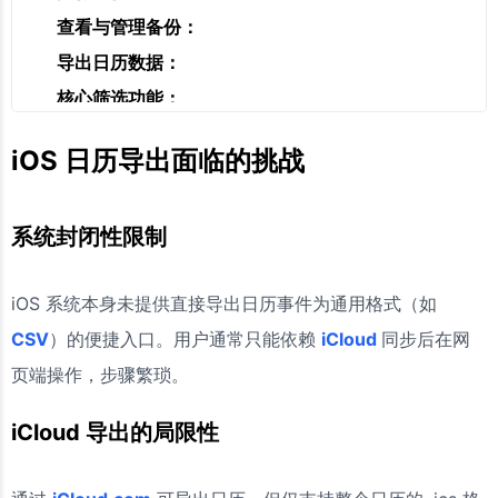
查看与管理备份：
导出日历数据：
核心筛选功能：
执行导出：
iOS 日历导出面临的挑战
验证与使用：
爱思助手ios管理工具
系统封闭性限制
使用爱思助手导出日历安全吗？会泄露隐私吗？
导出的 CSV 文件乱码怎么办？
iOS 系统本身未提供直接导出日历事件为通用格式（如
为什么在备份数据里看不到某些日历事件？
CSV
）的便捷入口。用户通常只能依赖
iCloud
同步后在网
导出操作会影响我手机上的原始日历吗？
页端操作，步骤繁琐。
iCloud 导出的局限性