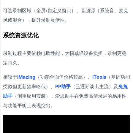
可选录制区域（全屏/自定义窗口）、音频源（系统音、麦克
风或混合），提升录制灵活性。
系统资源优化
录制过程主要依赖电脑性能，大幅减轻设备负担，录制更稳
定持久。
相较于
iMazing
（功能全面但价格较高）、
iTools
（基础功能
类似但更新频率略低）、
PP助手
（已逐渐淡出主流）及
兔兔
助手
（侧重应用安装），爱思助手在免费高清录屏的易用性
与功能平衡上表现突出。