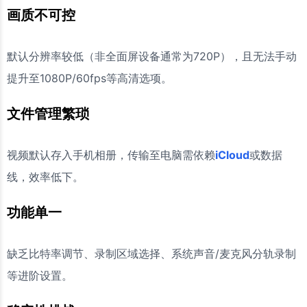
画质不可控
Q3：如何只录制游戏内部声音，不录麦克风？
Q4：爱思录屏文件过大，如何压缩又不损失太多清
默认分辨率较低（非全面屏设备通常为720P），且无法手动
晰度？
提升至1080P/60fps等高清选项。
Q5：与iMazing、iTools录屏相比，爱思主要优势在
哪？
文件管理繁琐
爱思助手的高清录屏功能
视频默认存入手机相册，传输至电脑需依赖
iCloud
或数据
线，效率低下。
功能单一
缺乏比特率调节、录制区域选择、系统声音/麦克风分轨录制
等进阶设置。