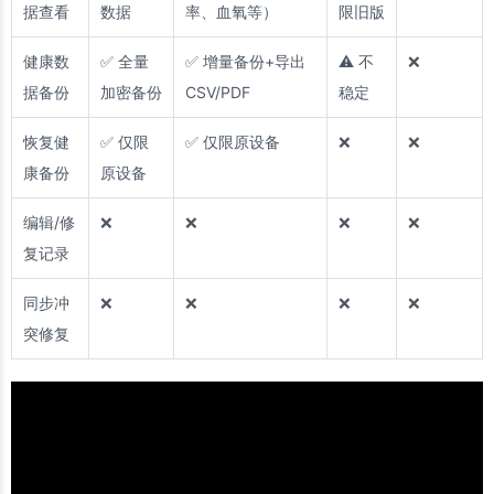
据查看
数据
率、血氧等）
限旧版
健康数
✅ 全量
✅ 增量备份+导出
⚠️ 不
❌
据备份
加密备份
CSV/PDF
稳定
恢复健
✅ 仅限
✅ 仅限原设备
❌
❌
康备份
原设备
编辑/修
❌
❌
❌
❌
复记录
同步冲
❌
❌
❌
❌
突修复