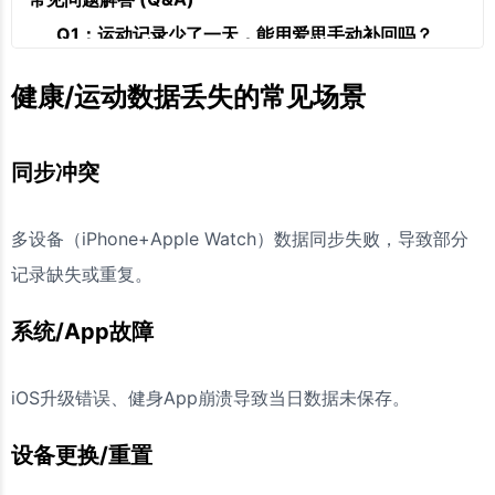
Q1：运动记录少了一天，能用爱思手动补回吗？
Q2：恢复爱思健康备份后，新产生的数据会丢失
健康/运动数据丢失的常见场景
吗？
Q3：为何iMazing能导出健康数据CSV，爱思不
同步冲突
能？
Q4：Apple Watch运动数据不同步到iPhone，爱思
多设备（iPhone+Apple Watch）数据同步失败，导致部分
能修复吗？
记录缺失或重复。
Q5：健康数据占用空间大，如何安全清理？
备份即“修复”，管理预期是关键
系统/App故障
iOS升级错误、健身App崩溃导致当日数据未保存。
设备更换/重置