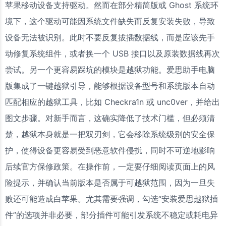
苹果移动设备支持驱动。然而在部分精简版或 Ghost 系统环
境下，这个驱动可能因系统文件缺失而反复安装失败，导致
设备无法被识别。此时不要反复拔插数据线，而是应该先手
动修复系统组件，或者换一个 USB 接口以及原装数据线再次
尝试。另一个更容易踩坑的模块是越狱功能。爱思助手电脑
版集成了一键越狱引导，能够根据设备型号和系统版本自动
匹配相应的越狱工具，比如 Checkra1n 或 unc0ver，并给出
图文步骤。对新手而言，这确实降低了技术门槛，但必须清
楚，越狱本身就是一把双刃剑，它会移除系统级别的安全保
护，使得设备更容易受到恶意软件侵扰，同时不可逆地影响
后续官方保修政策。在操作前，一定要仔细阅读页面上的风
险提示，并确认当前版本是否属于可越狱范围，因为一旦失
败还可能造成白苹果。尤其需要强调，勾选“安装爱思越狱插
件”的选项并非必要，部分插件可能引发系统不稳定或耗电异